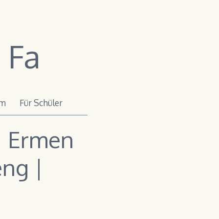
 Fa
um
Für Schüler
 | Ermen
eng |