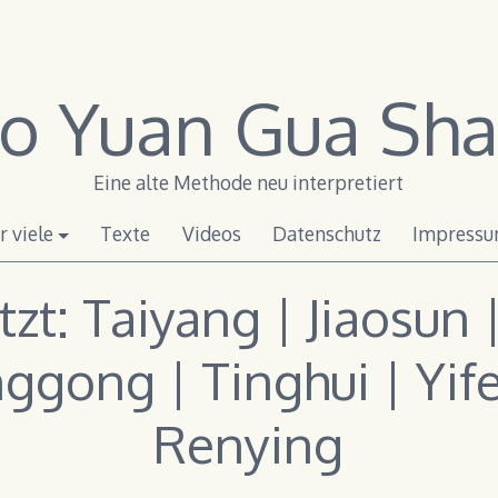
o Yuan Gua Sha
Eine alte Methode neu interpretiert
 viele
Texte
Videos
Datenschutz
Impress
zt: Taiyang | Jiaosun
nggong | Tinghui | Yif
Renying