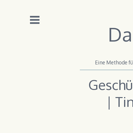
Zum
Inhalt
springen
Da
Eine Methode für
Geschüt
| Ti