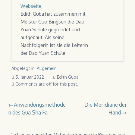
Webseite
Edith Guba hat zusammen mit
Meister Guo Bingsen die Dao
Yuan Schule gegründet und
aufgebaut. Als seine
Nachfolgerin ist sie die Leiterin
der Dao Yuan Schule.
Abgelegt in:
Allgemein
6.
5. Januar 2022
Edith Guba
Januar
Comments are off for this post.
2022
Beitragsnavigation
Anwendungsmethode
Die Meridiane der
n des Gua Sha Fa
Hand
Die hier vorgestellten Methoden können die Beratung und