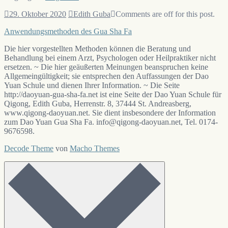
27.
29. Oktober 2020
Edith Guba
Comments are off for this post.
Dezember
Beitragsnavigation
Anwendungsmethoden des Gua Sha Fa
2020
Die hier vorgestellten Methoden können die Beratung und
Behandlung bei einem Arzt, Psychologen oder Heilpraktiker nicht
ersetzen. ~ Die hier geäußerten Meinungen beanspruchen keine
Allgemeingültigkeit; sie entsprechen den Auffassungen der Dao
Yuan Schule und dienen Ihrer Information. ~ Die Seite
http://daoyuan-gua-sha-fa.net ist eine Seite der Dao Yuan Schule für
Qigong, Edith Guba, Herrenstr. 8, 37444 St. Andreasberg,
www.qigong-daoyuan.net. Sie dient insbesondere der Information
zum Dao Yuan Gua Sha Fa. info@qigong-daoyuan.net, Tel. 0174-
9676598.
Decode Theme
von
Macho Themes